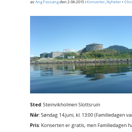
av
Ang Passang
den
2-06-2015
i
Konserter
,
Nyheter
•
0 k
Sted
: Steinvikholmen Slottsruin
Når
: Søndag 14.juni, kl. 13:00 (Familiedagen var
Pris
: Konserten er gratis, men Familiedagen ha