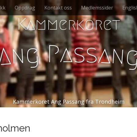
kk
Oppdrag
Kontakt oss
Medlemssider
Englis
Kammerkoret
s
P
a
s
g
a
n
n
A
Kammerkoret Ang Passang fra Trondheim
kholmen