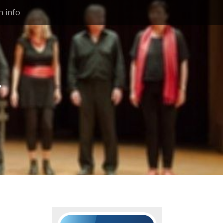
h info
g