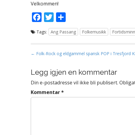
Velkommen!
F
T
S
ac
w
h
Tags:
Ang Passang
Folkemusikk
Fortidsmin
e
itt
ar
b
er
e
o
P
← Folk-Rock og eldgammel spansk POP i Tresfjord K
o
o
s
Legg igjen en kommentar
k
t
Din e-postadresse vil ikke bli publisert.
Obliga
n
a
Kommentar
*
v
i
g
a
s