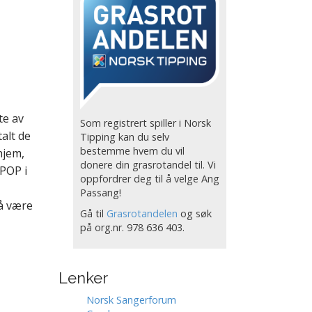
te av
Som registrert spiller i Norsk
talt de
Tipping kan du selv
bestemme hvem du vil
hjem,
donere din grasrotandel til. Vi
POP i
oppfordrer deg til å velge Ang
Passang!
 å være
Gå til
Grasrotandelen
og søk
på org.nr. 978 636 403.
Lenker
Norsk Sangerforum