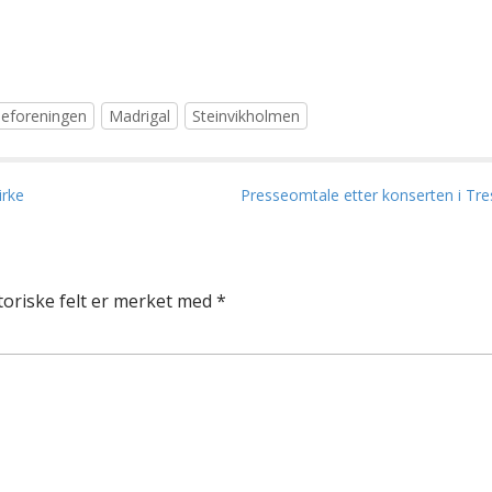
neforeningen
Madrigal
Steinvikholmen
irke
Presseomtale etter konserten i Tre
toriske felt er merket med
*