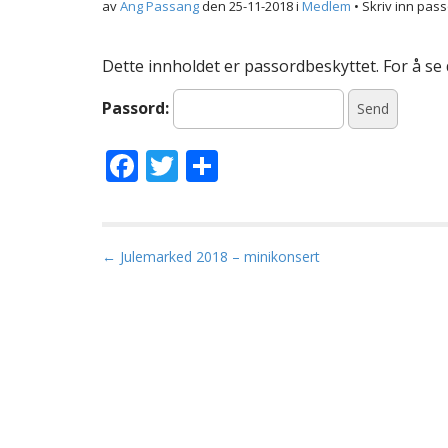
av
Ang Passang
den
25-11-2018
i
Medlem
• Skriv inn pass
Dette innholdet er passordbeskyttet. For å se 
Passord:
F
T
S
ac
w
h
e
itt
ar
b
er
e
P
← Julemarked 2018 – minikonsert
o
o
s
o
t
k
n
a
v
i