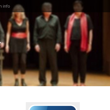
h info
g