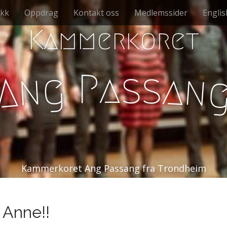
kk
Oppdrag
Kontakt oss
Medlemssider
Englis
Kammerkoret
s
P
a
s
g
a
n
n
A
Kammerkoret Ang Passang fra Trondheim
 Anne!!