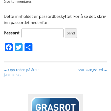
å se kommentarer.
Dette innholdet er passordbeskyttet. For å se det, skriv
inn passordet nedenfor:
Passord:
F
T
S
ac
w
h
e
itt
ar
b
er
e
P
← Opptreden på årets
Nytt øvingssted →
julemarked
o
o
s
o
t
k
n
a
v