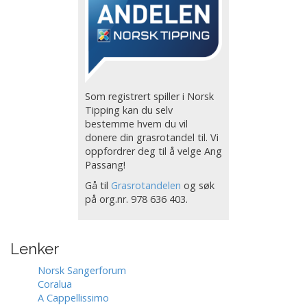
i
g
a
s
j
Som registrert spiller i Norsk
o
Tipping kan du selv
n
bestemme hvem du vil
donere din grasrotandel til. Vi
oppfordrer deg til å velge Ang
Passang!
Gå til
Grasrotandelen
og søk
på org.nr. 978 636 403.
Lenker
Norsk Sangerforum
Coralua
A Cappellissimo