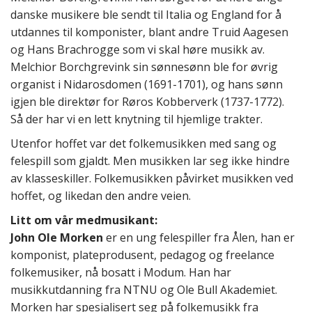
danske musikere ble sendt til Italia og England for å
utdannes til komponister, blant andre Truid Aagesen
og Hans Brachrogge som vi skal høre musikk av.
Melchior Borchgrevink sin sønnesønn ble for øvrig
organist i Nidarosdomen (1691-1701), og hans sønn
igjen ble direktør for Røros Kobberverk (1737-1772).
Så der har vi en lett knytning til hjemlige trakter.
Utenfor hoffet var det folkemusikken med sang og
felespill som gjaldt. Men musikken lar seg ikke hindre
av klasseskiller. Folkemusikken påvirket musikken ved
hoffet, og likedan den andre veien.
Litt om vår medmusikant:
John Ole Morken
er en ung felespiller fra Ålen, han er
komponist, plateprodusent, pedagog og freelance
folkemusiker, nå bosatt i Modum. Han har
musikkutdanning fra NTNU og Ole Bull Akademiet.
Morken har spesialisert seg på folkemusikk fra