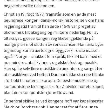
begivenhetsrike tidsepoken.
Christian IV, født 1577, framstår som en av de mest
beundrede konger i dansk-norsk historie, selv om hans
regjeringstid fram til han døde i 1648 var preget av
økonomisk tilbakegang og militære nederlag. Full av
tiltakslyst, gjorde kongen seg likevel gjeldende på
mange plan mot slutten av renessansen. Han anla byer,
tegnet og konstruerte egne byggverk, reiste masse –
også i Norge – snakket fem språk, fikk 24 barn med et
noe mindre antall kvinner, og elsket fest og musikk.
Han spilte selv flere musikkinstrumenter og sørget for
at musikklivet ved hoffet i Danmark ikke sto noe tilbake
i forhold til hoffene i Europa. De beste musikerne og
komponistene ble engasjert for å utvikle hoffets kapell,
blant dem komponisten John Dowland.
En sentral skikkelse ved kongens hoff var kapellmester
Melchior Borchgrevink. Han sørget for at flere unge