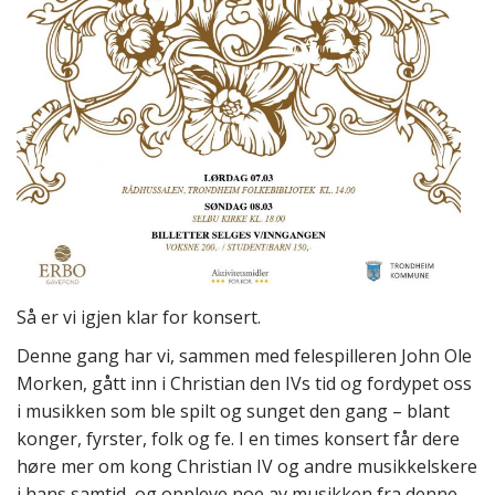
Så er vi igjen klar for konsert.
Denne gang har vi, sammen med felespilleren John Ole
Morken, gått inn i Christian den IVs tid og fordypet oss
i musikken som ble spilt og sunget den gang – blant
konger, fyrster, folk og fe. I en times konsert får dere
høre mer om kong Christian IV og andre musikkelskere
i hans samtid, og oppleve noe av musikken fra denne