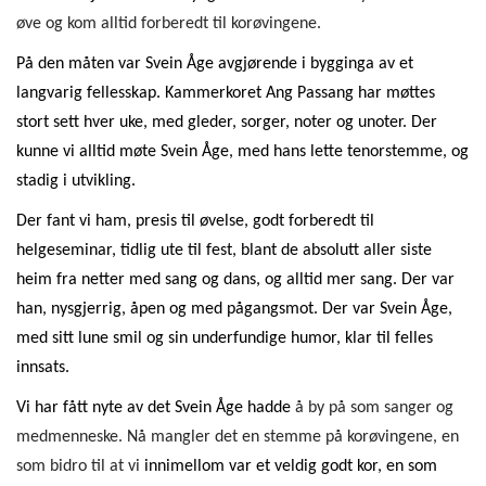
øve og kom alltid forberedt til korøvingene.
På den måten var Svein Åge avgjørende i bygginga av et
langvarig fellesskap. Kammerkoret Ang Passang har møttes
stort sett hver uke, med gleder, sorger, noter og unoter. Der
kunne vi alltid møte Svein Åge, med hans lette tenorstemme, og
stadig i utvikling.
Der fant vi ham, presis til øvelse, godt forberedt til
helgeseminar, tidlig ute til fest, blant de absolutt aller siste
heim fra netter med sang og dans, og alltid mer sang. Der var
han, nysgjerrig, åpen og med pågangsmot. Der var Svein Åge,
med sitt lune smil og sin underfundige humor, klar til felles
innsats.
Vi har fått nyte av det Svein Åge hadde
å by på som sanger og
medmenneske. Nå mangler det en stemme på korøvingene, en
som bidro til at vi
innimellom var et veldig godt kor, en som