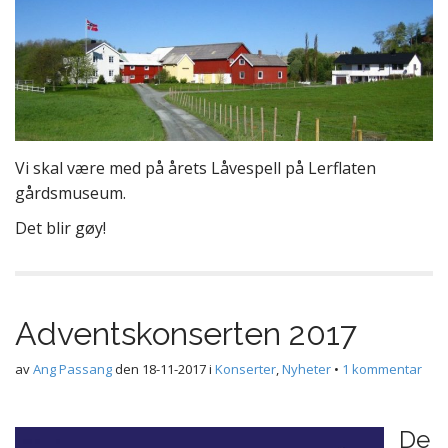
Vi skal være med på årets Låvespell på Lerflaten
gårdsmuseum.
Det blir gøy!
Adventskonserten 2017
av
Ang Passang
den
18-11-2017
i
Konserter
,
Nyheter
•
1 kommentar
De