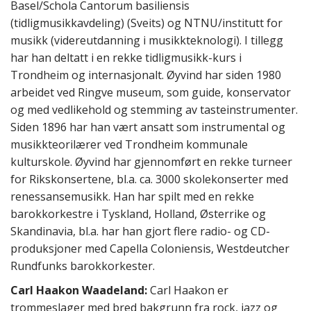
Basel/Schola Cantorum basiliensis
(tidligmusikkavdeling) (Sveits) og NTNU/institutt for
musikk (videreutdanning i musikkteknologi). I tillegg
har han deltatt i en rekke tidligmusikk-kurs i
Trondheim og internasjonalt. Øyvind har siden 1980
arbeidet ved Ringve museum, som guide, konservator
og med vedlikehold og stemming av tasteinstrumenter.
Siden 1896 har han vært ansatt som instrumental og
musikkteorilærer ved Trondheim kommunale
kulturskole. Øyvind har gjennomført en rekke turneer
for Rikskonsertene, bl.a. ca. 3000 skolekonserter med
renessansemusikk. Han har spilt med en rekke
barokkorkestre i Tyskland, Holland, Østerrike og
Skandinavia, bl.a. har han gjort flere radio- og CD-
produksjoner med Capella Coloniensis, Westdeutcher
Rundfunks barokkorkester.
Carl Haakon Waadeland:
Carl Haakon er
trommeslager med bred bakgrunn fra rock, jazz og