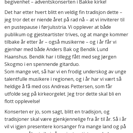
begivenhet – adventskonserten i Bakke kirke!
Det har etter hvert blitt en veldig fin tradisjon dette –
jeg tror det er niende året på rad nå – at vi inviterer til
en pustepause i førjulsstria. Vi opplever at både
publikum og gjesteartister trives, og at mange kommer
tilbake år etter år – også musikerne – og i år får vi
gjenhør med både Anders Bak og Bendik Lund
Haanshus. Bendik har i tillegg fått med seg Jørgen
Skogmo i en spennende gitarduo.
Som mange vet, så har vi en frodig underskog av unge
talentfulle musikere i regionen, og i år har vi vært så
heldige å få med oss Andreas Pettersen, som får
utfolde seg på kirkeorgelet. Jeg tror dette skal bli en
flott opplevelse!
Konserten er jo, som sagt, blitt en tradisjon, og
tradisjoner skal være gjenkjennelige fra år til år. Så i år
vil vi igjen presentere korsanger fra mange land og på