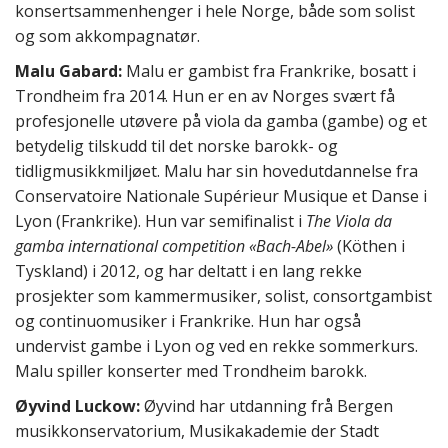
konsertsammenhenger i hele Norge, både som solist
og som akkompagnatør.
Malu Gabard:
Malu ​er gambist fra Frankrike, bosatt i
Trondheim fra 2014. Hun er en av Norges svært få
profesjonelle utøvere på viola da gamba (gambe) og et
betydelig tilskudd til det norske barokk- og
tidligmusikkmiljøet. Malu har sin hovedutdannelse fra
Conservatoire Nationale Supérieur Musique et Danse i
Lyon (Frankrike). Hun var semifinalist i
The Viola da
gamba international competition «Bach-Abel»
(Köthen i
Tyskland) i 2012, og har deltatt i en lang rekke
prosjekter som kammermusiker, solist, consortgambist
og continuomusiker i Frankrike. Hun har også
undervist gambe i Lyon og ved en rekke sommerkurs.
Malu spiller konserter med Trondheim barokk.
Øyvind Luckow:
Øyvind har utdanning frå Bergen
musikkonservatorium, Musikakademie der Stadt