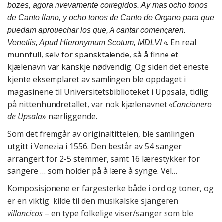
bozes, agora nvevamente corregidos. Ay mas ocho tonos
de Canto llano, y ocho tonos de Canto de Organo para que
puedam aprouechar los que, A cantar començaren.
«
. En real
Venetiis, Apud Hieronymum Scotum, MDLVI
munnfull, selv for spansktalende, så å finne et
kjælenavn var kanskje nødvendig. Og siden det eneste
kjente eksemplaret av samlingen ble oppdaget i
magasinene til Universitetsbiblioteket i Uppsala, tidlig
på nittenhundretallet, var nok kjælenavnet
«Cancionero
de Upsala
» nærliggende.
Som det fremgår av originaltittelen, ble samlingen
utgitt i Venezia i 1556. Den består av 54 sanger
arrangert for 2-5 stemmer, samt 16 lærestykker for
sangere … som holder på å lære å synge. Vel…
Komposisjonene er​ fargesterke både i ord og toner, og
er en viktig kilde til den musikalske sjangeren ​
villancicos
​ –​ en type ​folkelige viser/sanger som ble