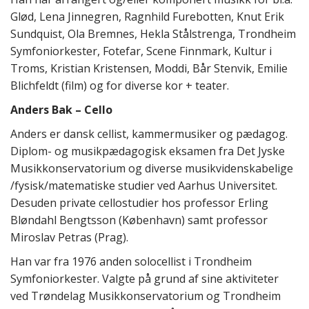
Glød, Lena Jinnegren, Ragnhild Furebotten, Knut Erik
Sundquist, Ola Bremnes, Hekla Stålstrenga, Trondheim
Symfoniorkester, Fotefar, Scene Finnmark, Kultur i
Troms, Kristian Kristensen, Moddi, Bår Stenvik, Emilie
Blichfeldt (film) og for diverse kor + teater.
Anders Bak – Cello
Anders er dansk cellist, kammermusiker og pædagog.
Diplom- og musikpædagogisk eksamen fra Det Jyske
Musikkonservatorium og diverse musikvidenskabelige
/fysisk/matematiske studier ved Aarhus Universitet.
Desuden private cellostudier hos professor Erling
Bløndahl Bengtsson (København) samt professor
Miroslav Petras (Prag).
Han var fra 1976 anden solocellist i Trondheim
Symfoniorkester. Valgte på grund af sine aktiviteter
ved Trøndelag Musikkonservatorium og Trondheim