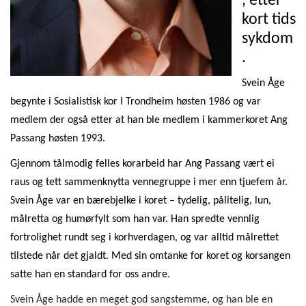
, etter
kort tids
sykdom
.
Svein Åge
begynte i Sosialistisk kor I Trondheim høsten 1986 og var
medlem der også etter at han ble medlem i kammerkoret Ang
Passang høsten 1993.
Gjennom tålmodig felles korarbeid har Ang Passang vært ei
raus og tett sammenknytta vennegruppe i mer enn tjuefem år.
Svein Åge var en bærebjelke i koret – tydelig, pålitelig, lun,
målretta og humørfylt som han var. Han spredte vennlig
fortrolighet rundt seg i korhverdagen, og var alltid målrettet
tilstede når det gjaldt. Med sin omtanke for koret og korsangen
satte han en standard for oss andre.
Svein Åge hadde en meget god sangstemme, og han ble en