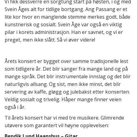
Vi fikk dessverre en sorgtung start på høsten, i og med
Svein Åges alt for tidlige bortgang. Ang Passang er et
lite kor hvor en manglende stemme merkes godt, både
kunstnerisk og sosialt. Svein Åge var også en viktig
pilar i korets administrasjon. Han er savnet, og vi er
preget, men ikke slått. Så vi øver videre!
Årets konsert er bygget over samme tradisjonelle lest
som tidligere år. Det blir sanger fra mange land og på
mange språk. Det blir instrumentale innslag og det blir
naturligvis allsang. Og sist, men ikke minst, det blir
servering av kaffe, gløgg og julebakst etter konserten.
Veldig sosialt og trivelig. Håper mange finner veien
også i år.
Til årets konsert har vi med tre musikere. Glimrende
utøvere som garantert vil høyne opplevelsen:
Bendik Lund Haanshus – Gitar