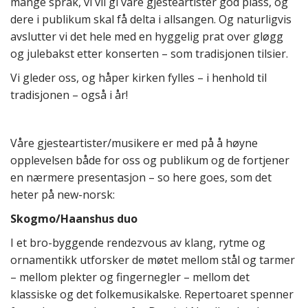
mange språk, vi vil gi våre gjesteartister god plass, og
dere i publikum skal få delta i allsangen. Og naturligvis
avslutter vi det hele med en hyggelig prat over gløgg
og julebakst etter konserten – som tradisjonen tilsier.
Vi gleder oss, og håper kirken fylles – i henhold til
tradisjonen – også i år!
Våre gjesteartister/musikere er med på å høyne
opplevelsen både for oss og publikum og de fortjener
en nærmere presentasjon – so here goes, som det
heter på new-norsk:
Skogmo/Haanshus duo
I et bro-byggende rendezvous av klang, rytme og
ornamentikk utforsker de møtet mellom stål og tarmer
– mellom plekter og fingernegler – mellom det
klassiske og det folkemusikalske. Repertoaret spenner