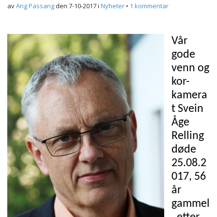
av
Ang Passang
den
7-10-2017
i
Nyheter
•
1 kommentar
Vår
gode
venn og
kor-
kamera
t Svein
Åge
Relling
døde
25.08.2
017, 56
år
gammel