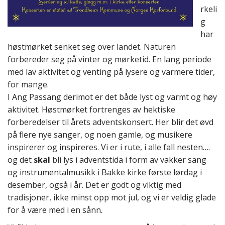
rkeli
g
har
høstmørket senket seg over landet. Naturen
forbereder seg på vinter og mørketid. En lang periode
med lav aktivitet og venting på lysere og varmere tider,
for mange.
I Ang Passang derimot er det både lyst og varmt og høy
aktivitet. Høstmørket fortrenges av hektiske
forberedelser til årets adventskonsert. Her blir det øvd
på flere nye sanger, og noen gamle, og musikere
inspirerer og inspireres. Vi er i rute, i alle fall nesten….
og det
skal
bli lys i adventstida i form av vakker sang
og instrumentalmusikk i Bakke kirke første lørdag i
desember, også i år. Det er godt og viktig med
tradisjoner, ikke minst opp mot jul, og vi er veldig glade
for å være med i en sånn.