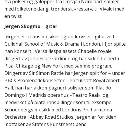
fra polser og galopper fra Drevja i Nordland, salmer
med folketoneklang, trøndersk «restar», til Vivaldi med
en twist.
Jørgen Skogmo – gitar
Jørgen er frilans musiker og underviser i gitar ved
Guildhall School of Music & Drama i London. I fjor spilte
han konsert i Versaillespalassets Chapelle royale
dirigert av John Eliot Gardiner, og har siden turnért i
Pisa, Chicago og New York med samme program.
Dirigert av Sir Simon Rattle har Jørgen spilt for – under
BBCs Promenadekonserter – en fullsatt Royal Albert
Hall, han har akkompagnert solister som Placido
Domingo i Madrids operahus «Teatro Real», og
medvirket på plate-innspillinger som til eksempel
Schoenbergs musikk med Londons Philharmonia
Orchestra i Abbey Road Studios. Jørgen er for tiden
mottaker av Statens kunstnerstipend.