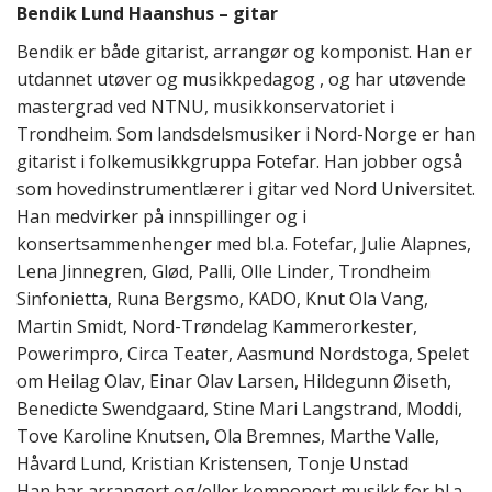
Bendik Lund Haanshus – gitar
Bendik er både gitarist, arrangør og komponist. Han er
utdannet utøver og musikkpedagog , og har utøvende
mastergrad ved NTNU, musikkonservatoriet i
Trondheim. Som landsdelsmusiker i Nord-Norge er han
gitarist i folkemusikkgruppa Fotefar. Han jobber også
som hovedinstrumentlærer i gitar ved Nord Universitet.
Han medvirker på innspillinger og i
konsertsammenhenger med bl.a. Fotefar, Julie Alapnes,
Lena Jinnegren, Glød, Palli, Olle Linder, Trondheim
Sinfonietta, Runa Bergsmo, KADO, Knut Ola Vang,
Martin Smidt, Nord-Trøndelag Kammerorkester,
Powerimpro, Circa Teater, Aasmund Nordstoga, Spelet
om Heilag Olav, Einar Olav Larsen, Hildegunn Øiseth,
Benedicte Swendgaard, Stine Mari Langstrand, Moddi,
Tove Karoline Knutsen, Ola Bremnes, Marthe Valle,
Håvard Lund, Kristian Kristensen, Tonje Unstad
Han har arrangert og/eller komponert musikk for bl.a.