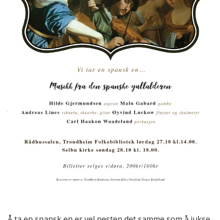
Å ta en spansk en er vel nesten det samme som å jukse,