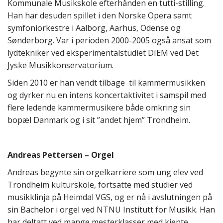
Kommunale Musikskole efterhånden en tutti-stilling.
Han har desuden spillet i den Norske Opera samt
symfoniorkestre i Aalborg, Aarhus, Odense og
Sønderborg. Var i perioden 2000-2005 også ansat som
lydtekniker ved eksperimentalstudiet DIEM ved Det
Jyske Musikkonservatorium.
Siden 2010 er han vendt tilbage til kammermusikken
og dyrker nu en intens koncertaktivitet i samspil med
flere ledende kammermusikere både omkring sin
bopæl Danmark og i sit ”andet hjem” Trondheim.
Andreas Pettersen – Orgel
Andreas begynte sin orgelkarriere som ung elev ved
Trondheim kulturskole, fortsatte med studier ved
musikklinja på Heimdal VGS, og er nå i avslutningen på
sin Bachelor i orgel ved NTNU Institutt for Musikk. Han
har deltatt ved mange mesterklasser med kjente