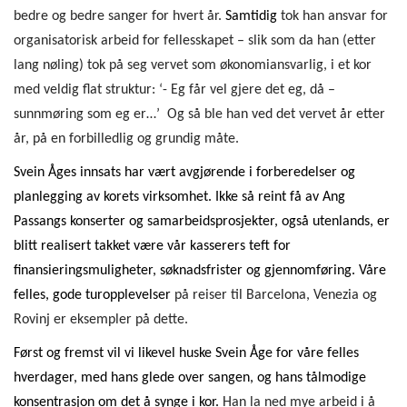
bedre og bedre sanger for hvert år.
Samtidig
tok han ansvar for
organisatorisk arbeid for fellesskapet – slik som da han (etter
lang nøling) tok på seg vervet som økonomiansvarlig, i et kor
med veldig flat struktur: ‘-
Eg får vel gjere det eg, då –
sunnmøring som eg er…’
Og så ble han ved det vervet år etter
år, på en forbilledlig og grundig måte.
Svein Åges innsats har vært avgjørende i forberedelser og
planlegging av korets virksomhet. Ikke så reint få av Ang
Passangs konserter og samarbeidsprosjekter, også utenlands, er
blitt realisert takket være vår kasserers teft for
finansieringsmuligheter, søknadsfrister og gjennomføring. Våre
felles, gode turopplevelser
på reiser til Barcelona, Venezia og
Rovinj er eksempler på dette.
Først og fremst vil vi likevel huske Svein Åge for våre felles
hverdager, med hans glede over sangen, og hans tålmodige
konsentrasjon om det å synge i kor.
Han la ned mye arbeid i å