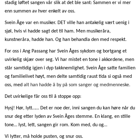
stadig løftet sangen vår slik at det ble sant: Sammen er vi mer
enn summen av hver enkelt av oss.
Svein Åge var en musiker. DET ville han antakelig vært uenig i
sjøl, hvis vi hadde sagt det til ham. Men musikeråra,
kunstneråra, hadde han. Og han behandla den med respekt.
For oss i Ang Passang har Svein Åges sykdom og bortgang et
uvirkelig skjær over seg. Vi har mistet en tone i akkordene, men
står samtidig igjen i dyp takknemlighet. Svein Åge satte familien
og familielivet høyt, men delte samtidig raust tida si også med
oss, med
alt han hadde å by på som sanger og medmenneske.
Det uvirkelige får oss til å stoppe opp:
Hysj! Hør, lytt…… Det er noe der, inni sangen du kan høre når du
snur deg etter lyden av Svein Åges stemme. En klang, en stille
tone… lyst, lett, sangen gir rom. Kom med, du og…
Vi lytter, må holde pusten, og snur oss.