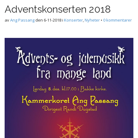
Adventskonserten 2018
av
Ang Passang
den
6-11-2018
i
Konserter
,
Nyheter
•
0 kommentarer