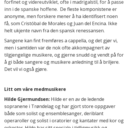
forfinet og videreutviklet, ofte i madrigalstil, for å passe
inn i de spanske hoffene​.
De fleste komponistene er
anonyme, men forskere mener å ha identifisert noen
få, som Cristóbal de Morales og Juan del Encina. Ikke
helt ukjente navn fra den spansk renessansen.
Sangene kan fint fremføres a cappella, og det gjør vi,
men i samtiden var de nok ofte akkompagnert av
tilgjengelige musikere, og gjerne snudd og vendt på for
å gi både sangere og musikere anledning til å briljere.
Det vil vi også gjøre.
Litt om våre medmusikere
Hilde Gjermundsen:
​Hilde er en av de ledende
sopranene i Trøndelag og har gjort store oppgaver
både som solist og ensemblesanger, deriblant
operaroller og solist i oratorier og kantater med kor og
orkester. Hilde har sitt spesiale i tidligmusikk og