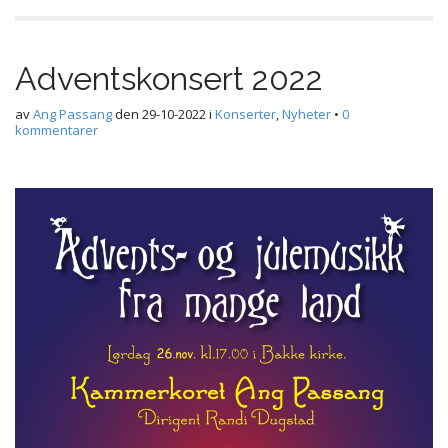
Adventskonsert 2022
av
Ang Passang
den
29-10-2022
i
Konserter
,
Nyheter
•
0
kommentarer