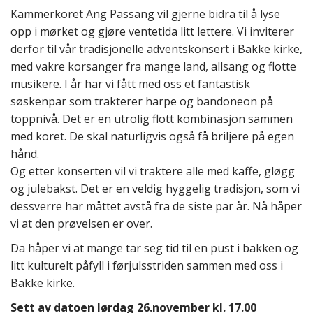
Kammerkoret Ang Passang vil gjerne bidra til å lyse
opp i mørket og gjøre ventetida litt lettere. Vi inviterer
derfor til vår tradisjonelle adventskonsert i Bakke kirke,
med vakre korsanger fra mange land, allsang og flotte
musikere. I år har vi fått med oss et fantastisk
søskenpar som trakterer harpe og bandoneon på
toppnivå. Det er en utrolig flott kombinasjon sammen
med koret. De skal naturligvis også få briljere på egen
hånd.
Og etter konserten vil vi traktere alle med kaffe, gløgg
og julebakst. Det er en veldig hyggelig tradisjon, som vi
dessverre har måttet avstå fra de siste par år. Nå håper
vi at den prøvelsen er over.
Da håper vi at mange tar seg tid til en pust i bakken og
litt kulturelt påfyll i førjulsstriden sammen med oss i
Bakke kirke.
Sett av datoen lørdag 26.november kl. 17.00