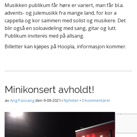
Musikken publikum får høre er variert, man får bl.a.
advents- og julemusikk fra mange land, for kor a
cappella og kor sammen med solist og musikere. Det
blir også en soloavdeling med sang, gitar og lutt.
Publikum inviteres med på allsang.
Billetter kan kjøpes på Hoopla, informasjon kommer.
Minikonsert avholdt!
av
Ang Passang
den
9-09-2021
i
Nyheter
•
0 kommentarer
I
forbi
ndels